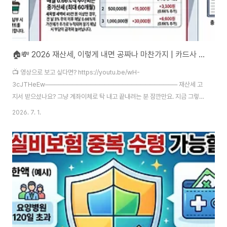
🏠💸 2026 재산세, 이렇게 내면 공짜나 마찬가지 | 카드사 무이자·캐시백 완전 정복 💳✅
📺 영상으로 보고 싶다면? https://youtu.be/wH-
3cJTHeEw───────────────────────────── 재산세 고
지서 받으셨나요? 그냥 계좌이체로 탁 내고 끝내려는 분 잠깐만요. 지금 그렇게
내시면 정말 쌩돈 날리는 겁니다. 재산세는 어떻게 내느냐에 따라 같은 세금도
2026. 7. 1.
몇만 원, 많게는 수십만 원 차이가 납니다. 카드사별 무이자 혜택 비교부터 1주
택자 자동 적용 절세 특례, 가산세 폭탄 주의사항까지 지금부터 하나씩 정리해
드립니다. ───────────────────────────── 📅 2026년
재산세 납부 일정 ───────────────────────────── ✅ 1
차 납부: 7월 16일 ~ 7월 31일 (주택) ✅ 2차 납부: 9월 16일 ~ 9월 30일 (주
택) ✅..