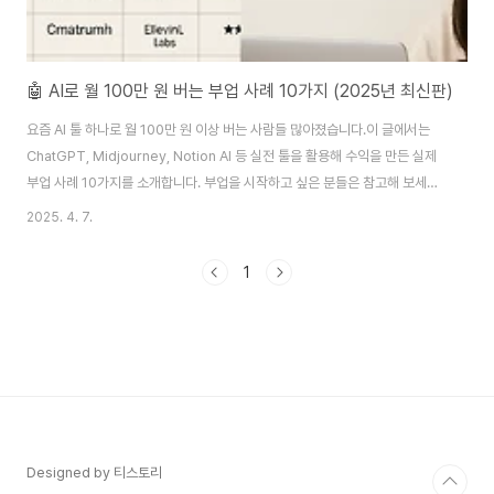
🤖 AI로 월 100만 원 버는 부업 사례 10가지 (2025년 최신판)
요즘 AI 툴 하나로 월 100만 원 이상 버는 사람들 많아졌습니다.이 글에서는
ChatGPT, Midjourney, Notion AI 등 실전 툴을 활용해 수익을 만든 실제
부업 사례 10가지를 소개합니다. 부업을 시작하고 싶은 분들은 참고해 보세
요! AI 부업 사례 도표부업명수익 범위사용 AI 툴수익화 방식시작 난이도블로
2025. 4. 7.
그 운영 (AI 글쓰기)월 30~150만 원ChatGPT, Grammarly구글 애드센스,
제휴 마케팅★★☆☆☆전자책 제작월 50~300만 원ChatGPT, Canva브
1
런치, 탈잉, 클래스101 판매★★★☆☆유튜브 자동화 채널월 100~500만
원ChatGPT, ElevenLabs, Pictory유튜브 수익, 제휴 광고★★★★☆스
마트스토어 상세페이지 제작월 50~200만 원ChatGP..
Designed by 티스토리