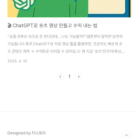
🎬 ChatGPT로 숏츠 영상 만들고 수익 내는 법
“요즘 유튜브 숏츠로 돈 번다던데… 나도 가능할까?”결론부터 말하면 당연히
가능합니다.특히 ChatGPT와 무료 영상 툴을 활용하면, 초보자도 빠르게 숏
츠 콘텐츠 제작 → 수익화로 이어갈 수 있어요.💡 왜 지금 '숏츠'인가?유튜브,
인스타그램, 틱톡 등 모든 플랫폼이 숏폼 중심으로 재편 중짧고 강한 임팩트가
2025. 4. 10.
브랜드나 메시지를 효과적으로 전달수익화도 점점 확대: 조회수, 브랜드 협찬,
상품 판매 등 다양한 방식으로 가능🔧 1. ChatGPT로 ‘핵심 대본’ 빠르게 만들
1
기숏츠 영상은 짧은 시간에 주제를 직관적으로 전달해야 하죠.ChatGPT에게
아래와 같이 프롬프트를 입력해보세요.“20대가 공감할만한 직장 스트레스에
대한 유머 콘텐츠 숏츠 대본 써줘 (15초 분량)”또는“건강 꿀팁을 15초 안에 전
달할 ..
Designed by 티스토리