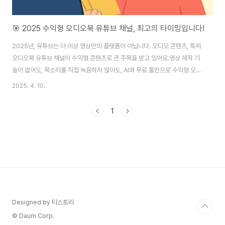
🎯 2025 수익형 오디오북 유튜브 채널, 최고의 타이밍입니다!
2025년, 유튜브는 더 이상 영상만의 플랫폼이 아닙니다. 오디오 콘텐츠, 특히
오디오북 유튜브 채널이 수익형 콘텐츠로 큰 주목을 받고 있어요.영상 제작 기
술이 없어도, 목소리를 직접 녹음하지 않아도, AI와 무료 툴만으로 수익형 오디
오북 채널을 누구나 쉽게 만들 수 있답니다.🎯 오디오북 유튜브 채널이 뜨는
2025. 4. 10.
이유는?눈보다 귀가 더 바쁜 시대: 출퇴근길, 설거지 중, 운동 중에도 오디오 콘
텐츠는 함께합니다.낮은 진입장벽: 영상 촬영이나 얼굴 공개가 필요 없어요.꾸
1
준한 수익 창출: 책 한 권을 잘 만들면 오랫동안 조회수와 광고 수익이 누적됩니
다.🧱 수익형 오디오북 채널 만드는 방법1. 주제 선정이 핵심저작권이 만료된
고전문학(예: 톨스토이, 셰익스피어)자작 콘텐츠: 직접 쓴 글이나 에세이, 명언
모음..
Designed by 티스토리
© Daum Corp.