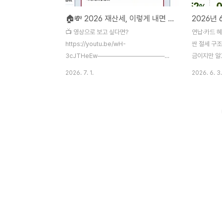
🏠💸 2026 재산세, 이렇게 내면 공짜나 마찬가지 | 카드사 무이자·캐시백 완전 정복 💳✅
📺 영상으로 보고 싶다면?
연납·카드 
https://youtu.be/wH-
싼 절세 구
3cJTHeEw───────────────────────────
금이지만 알
재산세 고지서 받으셨나요? 그냥 계좌이체로
다.2026년
2026. 7. 1.
2026. 6. 3.
탁 내고 끝내려는 분 잠깐만요. 지금 그렇게
자동차세 · 
내시면 정말 쌩돈 날리는 겁니다. 재산세는
제 지표와 정
어떻게 내느냐에 따라 같은 세금도 몇만 원,
에경제'입니다
많게는 수십만 원 차이가 납니다. 카드사별
분 납부의 달
무이자 혜택 비교부터 1주택자 자동 적용 절
신청을 놓치
세 특례, 가산세 폭탄 주의사항까지 지금부터
반기분을 미
하나씩 정리해드립니다.
마지막 기회
─────────────────────────────
연납 신청부터
📅 2026년 재산세 납부 일정
산까지 완벽
─────────────────────────────
확인해 보세요.
✅ 1차 납부: 7월 16일 ~ 7월 31일 (주택) ✅
하나자동차세는
2차 납부: 9월 16일 ~ 9월 30일 (주택) ✅..
과됩니다. 두 