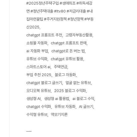
#2025청년주택구입 #생애최초 #취득세감
면 #청년주택대출 #ltv80 #저금리대출 #내
집마련꿀팁 #주거지원정책 #청년정책 #부동
산2025
chatgpt 프롬프트 추천
고령자부동산활용
쇼핑몰 자동화
chatgpt 프롬프트 판매
ai 자동화 부업
chatgpt로 돈 버는 법
유튜브 수익화
chatgpt 유튜브 활용
스마트스토어 ai
주택연금
부업 추천 2025
블로그 자동화
chatgpt 블로그 글쓰기
얼굴 없는 유튜브
오디오북 유튜브
2025 블로그 수익화
생성형 AI
생성형 ai 활용법
ai 블로그 수익
chatgpt 수익화
유튜브 자동화
AI 글쓰기
수익형 유튜브
역모기지론