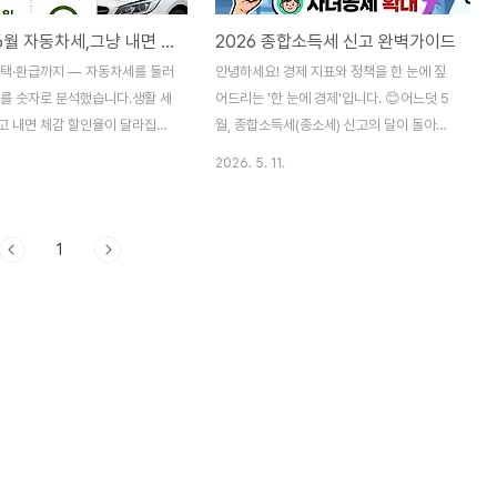
2026년 6월 자동차세,그냥 내면 손해입니다
2026 종합소득세 신고 완벽가이드
혜택·환급까지 — 자동차세를 둘러
안녕하세요! 경제 지표와 정책을 한 눈에 짚
조를 숫자로 분석했습니다.생활 세
어드리는 '한 눈에 경제'입니다. 😊어느덧 5
──
고 내면 체감 할인율이 달라집니
월, 종합소득세(종소세) 신고의 달이 돌아왔
 6월 3일 · 한눈에경제 편집팀 ·
습니다. "나는 직장인인데 부업 수익도 신고
2026. 5. 11.
지방세 · 절세전략안녕하세요! 경
해야 할까?", "환급은 얼마나 받을 수 있을
책을 한 눈에 짚어드리는 '한눈
까?" 고민 많으시죠? 2026년에는 과세표준
. 😊어느덧 6월, 자동차세 1기
구간 상향 등 반가운 절세 소식도 많습니다.
1
이 돌아왔습니다. 혹시 1월 연납
오늘 포스팅 하나로 신고 대상부터 달라진 혜
셨나요? 괜찮습니다. 6월에도 하
택, 홈택스 신고법까지 완벽하게 정리해 드립
리 납부하고 할인을 챙길 수 있는
니다. 지금 바로 확인해 보세요!1️⃣ 종합소득
가 있습니다!오늘 포스팅 하나로
세란?종합소득세는 지난 1년(2025년 1월
 카드 혜택, 환급 구조, 세율 계
~12월) 동안 발생한 모든 소득을 합산하여
하게 정리해 드립니다. 지금 바로
신고·납부하는 세금입니다.대상 소득: 이자,
· · ·1 6월 연납, 왜 지금 해야
배당, 사업(프리랜서 포함), 근로, 연금, 기타
 6월과 12월, 연 2회 정기 부
소득특징: 직장인은 연말정산으로 끝나지만,
번에 나눠 ..
3.3% 원천징수 대상자(프리랜서), 개인사업